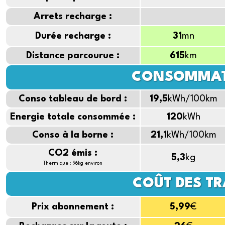
Arrets recharge :
Durée recharge :
31
mn
Distance parcourue :
615
km
CONSOMMAT
Conso tableau de bord :
19,5
kWh/100km
Energie totale consommée :
120
kWh
Conso à la borne :
21,1
kWh/100km
CO2 émis :
5,3
kg
Thermique : 96kg environ
COÛT DES TR
Prix abonnement :
5,99
€