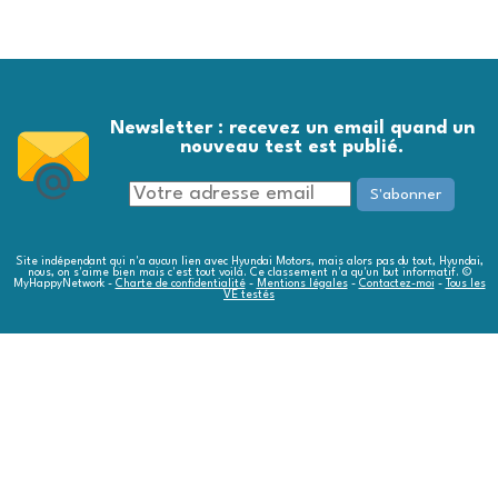
Newsletter : recevez un email quand un
nouveau test est publié.
Site indépendant qui n'a aucun lien avec Hyundai Motors, mais alors pas du tout, Hyundai,
nous, on s'aime bien mais c'est tout voilà. Ce classement n'a qu'un but informatif. ©
MyHappyNetwork -
Charte de confidentialité
-
Mentions légales
-
Contactez-moi
-
Tous les
VE testés