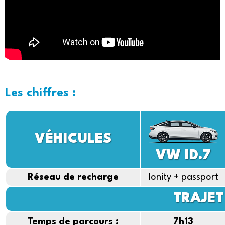
Les chiffres :
VÉHICULES
VW ID.7
Réseau de recharge
Ionity + passport
TRAJET 
Temps de parcours :
7h13