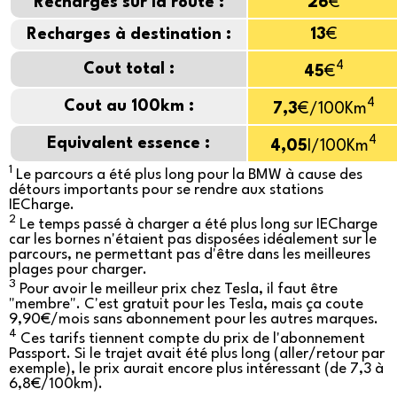
Recharges sur la route :
26
€
Recharges à destination :
13
€
4
Cout total :
45
€
4
Cout au 100km :
7,3
€/100Km
4
Equivalent essence :
4,05
l/100Km
1
Le parcours a été plus long pour la BMW à cause des
détours importants pour se rendre aux stations
IECharge.
2
Le temps passé à charger a été plus long sur IECharge
car les bornes n'étaient pas disposées idéalement sur le
parcours, ne permettant pas d'être dans les meilleures
plages pour charger.
3
Pour avoir le meilleur prix chez Tesla, il faut être
"membre". C'est gratuit pour les Tesla, mais ça coute
9,90€/mois sans abonnement pour les autres marques.
4
Ces tarifs tiennent compte du prix de l'abonnement
Passport. Si le trajet avait été plus long (aller/retour par
exemple), le prix aurait encore plus intéressant (de 7,3 à
6,8€/100km).