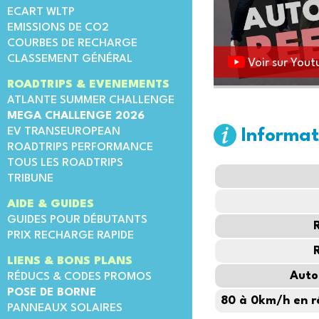
ECART WLTP
EMISSIONS DE CO2
COURBES DE RECHARGE
CLASSEMENT GÉNÉRAL
Voir sur Yout
ROADTRIPS & EVENEMENTS
ATLANTE SUMMER CHALLENGE
MEGA CHALLENGE 2026
EV TRANSEUROPEAN
Informat
ROADTRIPS PERFORMANCE
TOUS LES ROADTRIPS
TRIBUNE
AIDE & GUIDES
GUIDES POUR DÉBUTANTS
PRIX RECHARGE RAPIDE
LIENS & BONS PLANS
Auto
RÉDUCS & CODES PROMOS
POSE DE BORNE
80 à 0km/h en r
PANNEAUX SOLAIRES