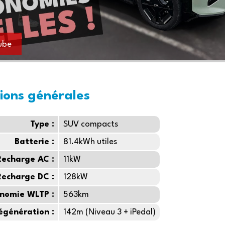
ube
ions générales
Type :
SUV compacts
Batterie :
81.4kWh utiles
Recharge AC :
11kW
Recharge DC :
128kW
nomie WLTP :
563km
égénération :
142m (Niveau 3 + iPedal)