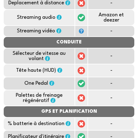
Deplacement à distance
-
Amazon et
Streaming audio
deezer
Streaming vidéo
-
CONDUITE
Sélecteur de vitesse au
-
volant
Tête haute (HUD)
-
One Pedal
-
Palettes de freinage
-
régénératif
GPS ET PLANIFICATION
% batterie à destination
-
Planificateur d'itinéraire
-