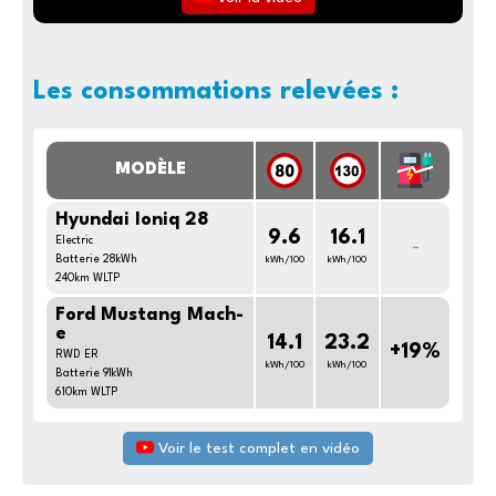
Les consommations relevées :
MODÈLE
Hyundai Ioniq 28
9.6
16.1
Electric
-
Batterie 28kWh
kWh/100
kWh/100
240km WLTP
Ford Mustang Mach-
e
14.1
23.2
+19%
RWD ER
kWh/100
kWh/100
Batterie 91kWh
610km WLTP
Voir le test complet en vidéo