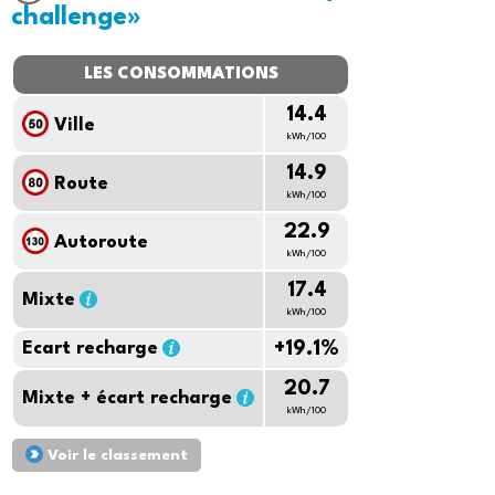
challenge»
LES CONSOMMATIONS
14.4
Ville
kWh/100
14.9
Route
kWh/100
22.9
Autoroute
kWh/100
17.4
Mixte
kWh/100
Ecart recharge
+19.1%
20.7
Mixte + écart recharge
kWh/100
Voir le classement