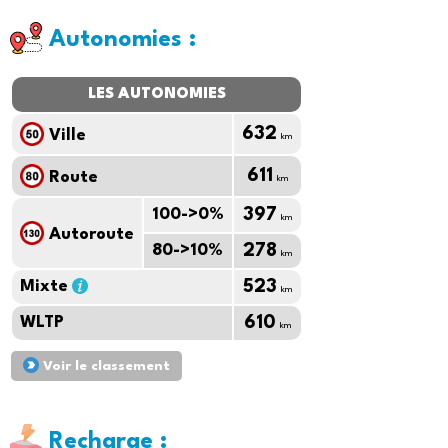
Autonomies :
LES AUTONOMIES
632
Ville
km
611
Route
km
100->0%
397
km
Autoroute
80->10%
278
km
Mixte
523
km
WLTP
610
km
Voir le classement
Recharge :