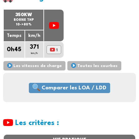
350KW
BORNE THP
10->80%
Temps
km/h
371
0h45
1
km/h
Les vitesses de charge
Toutes les courbes
Comparer les LOA / LDD
Les critères :