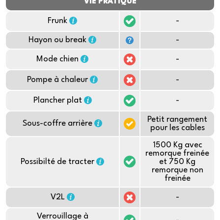
VIE PRATIQUE
Frunk
-
Hayon ou break
-
Mode chien
-
Pompe à chaleur
-
Plancher plat
-
Petit rangement
Sous-coffre arrière
pour les cables
1500 Kg avec
remorque freinée
Possibilté de tracter
et 750 Kg
remorque non
freinée
V2L
-
Verrouillage à