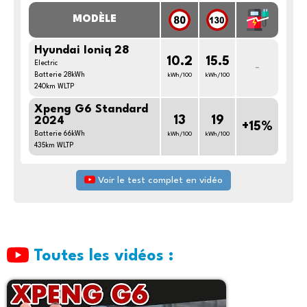
MODÈLE
Hyundai Ioniq 28
10.2
15.5
Electric
-
Batterie 28kWh
kWh/100
kWh/100
240km WLTP
Xpeng G6 Standard
13
19
2024
+15%
Batterie 66kWh
kWh/100
kWh/100
435km WLTP
Voir le test complet en vidéo
Toutes les vidéos :