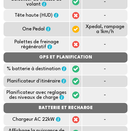
-
volant
Tête haute (HUD)
-
Xpedal, rampage
One Pedal
a 1km/h
Palettes de freinage
-
régénératif
GPS ET PLANIFICATION
% batterie à destination
-
Planificateur d'itinéraire
-
Planificateur avec reglages
-
des niveaux de charge
BATTERIE ET RECHARGE
Chargeur AC 22kW
-
Affichage la puissance de