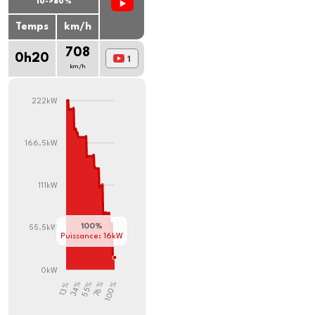
10->80%
Temps
km/h
708
0h20
1
km/h
222kW
166.5kW
111kW
100%
55.5kW
Puissance: 16kW
0kW
55%
100%
76%
34%
13%