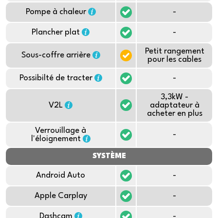
Pompe à chaleur
-
Plancher plat
-
Petit rangement
Sous-coffre arrière
pour les cables
Possibilté de tracter
-
3,3kW -
V2L
adaptateur à
acheter en plus
Verrouillage à
-
l'éloignement
SYSTÈME
Android Auto
-
Apple Carplay
-
Dashcam
-