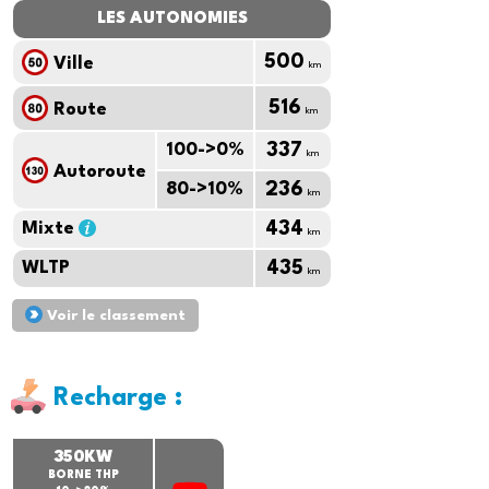
LES AUTONOMIES
500
Ville
km
516
Route
km
100->0%
337
km
Autoroute
80->10%
236
km
Mixte
434
km
WLTP
435
km
Voir le classement
Recharge :
350KW
BORNE THP