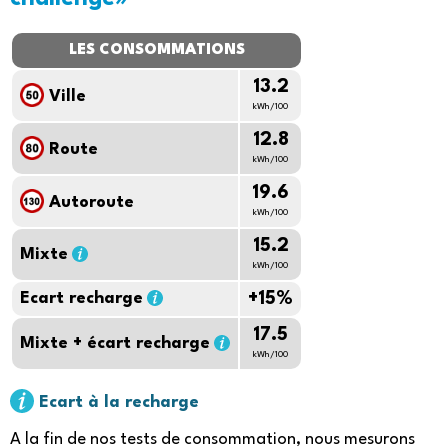
LES CONSOMMATIONS
13.2
Ville
kWh/100
12.8
Route
kWh/100
19.6
Autoroute
kWh/100
15.2
Mixte
kWh/100
Ecart recharge
+15%
17.5
Mixte + écart recharge
kWh/100
Ecart à la recharge
A la fin de nos tests de consommation, nous mesurons