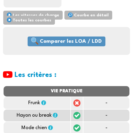
Les vitesses de charge
Courbe en détail
Toutes les courbes
Comparer les LOA / LDD
Les critères :
VIE PRATIQUE
Frunk
-
Hayon ou break
-
Mode chien
-