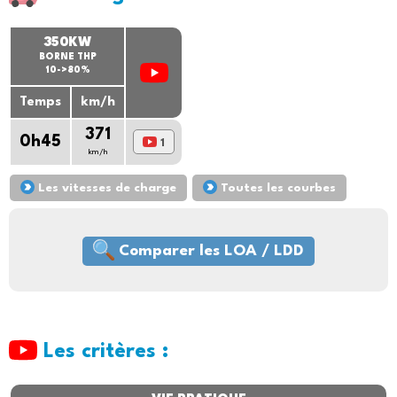
350KW
BORNE THP
10->80%
Temps
km/h
371
0h45
1
km/h
Les vitesses de charge
Toutes les courbes
Comparer les LOA / LDD
Les critères :