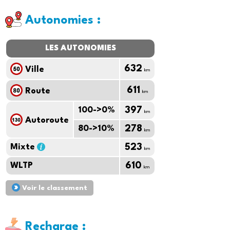
Autonomies :
LES AUTONOMIES
632
Ville
km
611
Route
km
100->0%
397
km
Autoroute
80->10%
278
km
Mixte
523
km
WLTP
610
km
Voir le classement
Recharge :