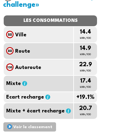
challenge»
LES CONSOMMATIONS
14.4
Ville
kWh/100
14.9
Route
kWh/100
22.9
Autoroute
kWh/100
17.4
Mixte
kWh/100
Ecart recharge
+19.1%
20.7
Mixte + écart recharge
kWh/100
Voir le classement