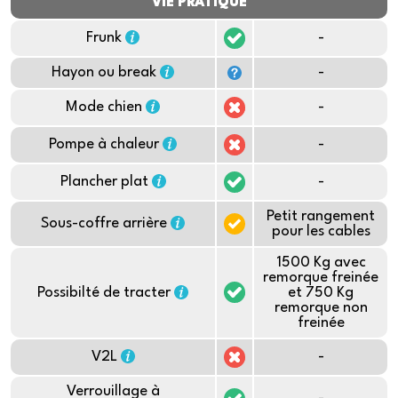
VIE PRATIQUE
Frunk
-
Hayon ou break
-
Mode chien
-
Pompe à chaleur
-
Plancher plat
-
Petit rangement
Sous-coffre arrière
pour les cables
1500 Kg avec
remorque freinée
Possibilté de tracter
et 750 Kg
remorque non
freinée
V2L
-
Verrouillage à