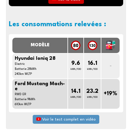
Les consommations relevées :
MODÈLE
Hyundai Ioniq 28
9.6
16.1
Electric
-
Batterie 28kWh
kWh/100
kWh/100
240km WLTP
Ford Mustang Mach-
e
14.1
23.2
+19%
RWD ER
kWh/100
kWh/100
Batterie 91kWh
610km WLTP
Voir le test complet en vidéo