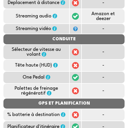
Deplacement à distance
-
Amazon et
Streaming audio
deezer
Streaming vidéo
-
CONDUITE
Sélecteur de vitesse au
-
volant
Tête haute (HUD)
-
One Pedal
-
Palettes de freinage
-
régénératif
GPS ET PLANIFICATION
% batterie à destination
-
Planificateur d'itinéraire
-